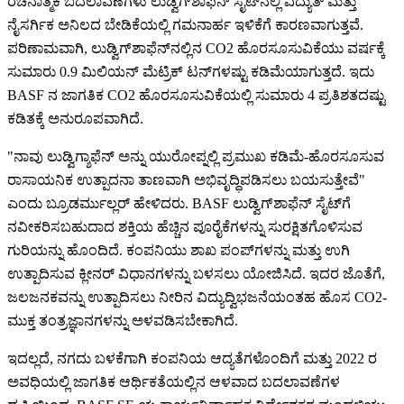
ರಚನಾತ್ಮಕ ಬದಲಾವಣೆಗಳು ಲುಡ್ವಿಗ್‌ಶಾಫೆನ್ ಸೈಟ್‌ನಲ್ಲಿ ವಿದ್ಯುತ್ ಮತ್ತು
ನೈಸರ್ಗಿಕ ಅನಿಲದ ಬೇಡಿಕೆಯಲ್ಲಿ ಗಮನಾರ್ಹ ಇಳಿಕೆಗೆ ಕಾರಣವಾಗುತ್ತವೆ.
ಪರಿಣಾಮವಾಗಿ, ಲುಡ್ವಿಗ್‌ಶಾಫೆನ್‌ನಲ್ಲಿನ CO2 ಹೊರಸೂಸುವಿಕೆಯು ವರ್ಷಕ್ಕೆ
ಸುಮಾರು 0.9 ಮಿಲಿಯನ್ ಮೆಟ್ರಿಕ್ ಟನ್‌ಗಳಷ್ಟು ಕಡಿಮೆಯಾಗುತ್ತದೆ. ಇದು
BASF ನ ಜಾಗತಿಕ CO2 ಹೊರಸೂಸುವಿಕೆಯಲ್ಲಿ ಸುಮಾರು 4 ಪ್ರತಿಶತದಷ್ಟು
ಕಡಿತಕ್ಕೆ ಅನುರೂಪವಾಗಿದೆ.
"ನಾವು ಲುಡ್ವಿಗ್ಶಾಫೆನ್ ಅನ್ನು ಯುರೋಪ್ನಲ್ಲಿ ಪ್ರಮುಖ ಕಡಿಮೆ-ಹೊರಸೂಸುವ
ರಾಸಾಯನಿಕ ಉತ್ಪಾದನಾ ತಾಣವಾಗಿ ಅಭಿವೃದ್ಧಿಪಡಿಸಲು ಬಯಸುತ್ತೇವೆ"
ಎಂದು ಬ್ರೂಡರ್ಮುಲ್ಲರ್ ಹೇಳಿದರು. BASF ಲುಡ್ವಿಗ್‌ಶಾಫೆನ್ ಸೈಟ್‌ಗೆ
ನವೀಕರಿಸಬಹುದಾದ ಶಕ್ತಿಯ ಹೆಚ್ಚಿನ ಪೂರೈಕೆಗಳನ್ನು ಸುರಕ್ಷಿತಗೊಳಿಸುವ
ಗುರಿಯನ್ನು ಹೊಂದಿದೆ. ಕಂಪನಿಯು ಶಾಖ ಪಂಪ್‌ಗಳನ್ನು ಮತ್ತು ಉಗಿ
ಉತ್ಪಾದಿಸುವ ಕ್ಲೀನರ್ ವಿಧಾನಗಳನ್ನು ಬಳಸಲು ಯೋಜಿಸಿದೆ. ಇದರ ಜೊತೆಗೆ,
ಜಲಜನಕವನ್ನು ಉತ್ಪಾದಿಸಲು ನೀರಿನ ವಿದ್ಯುದ್ವಿಭಜನೆಯಂತಹ ಹೊಸ CO2-
ಮುಕ್ತ ತಂತ್ರಜ್ಞಾನಗಳನ್ನು ಅಳವಡಿಸಬೇಕಾಗಿದೆ.
ಇದಲ್ಲದೆ, ನಗದು ಬಳಕೆಗಾಗಿ ಕಂಪನಿಯ ಆದ್ಯತೆಗಳೊಂದಿಗೆ ಮತ್ತು 2022 ರ
ಅವಧಿಯಲ್ಲಿ ಜಾಗತಿಕ ಆರ್ಥಿಕತೆಯಲ್ಲಿನ ಆಳವಾದ ಬದಲಾವಣೆಗಳ