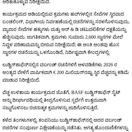
ಅರಿತುಕೊಳ್ಳುವ ನಿರೀಕ್ಷೆಯಿದೆ.
ಕಾರ್ಯಕ್ರಮದ ಅಡಿಯಲ್ಲಿರುವ ಕ್ರಮಗಳು ಹಬ್‌ಗಳಲ್ಲಿನ ಸೇವೆಗಳ ಸ್ಥಿರವಾದ
ಬಂಡಲಿಂಗ್, ವಿಭಾಗೀಯ ನಿರ್ವಹಣೆಯಲ್ಲಿ ರಚನೆಗಳನ್ನು ಸರಳಗೊಳಿಸುವುದು,
ವ್ಯಾಪಾರ ಸೇವೆಗಳ ಹಕ್ಕುಗಳು ಮತ್ತು ಆರ್ & ಡಿ ಚಟುವಟಿಕೆಗಳ ದಕ್ಷತೆಯನ್ನು
ಹೆಚ್ಚಿಸುವುದು. ಜಾಗತಿಕವಾಗಿ, ಕ್ರಮಗಳು ಸುಮಾರು 2,600 ಸ್ಥಾನಗಳ ಮೇಲೆ
ನಿವ್ವಳ ಪರಿಣಾಮವನ್ನು ಬೀರುವ ನಿರೀಕ್ಷೆಯಿದೆ; ಈ ಅಂಕಿ ಅಂಶವು ಹೊಸ
ಸ್ಥಾನಗಳ ರಚನೆಯನ್ನು ಒಳಗೊಂಡಿದೆ, ನಿರ್ದಿಷ್ಟವಾಗಿ ಕೇಂದ್ರಗಳಲ್ಲಿ.
ಲುಡ್ವಿಗ್‌ಶಾಫೆನ್‌ನಲ್ಲಿನ ವರ್ಬಂಡ್ ರಚನೆಗಳಿಗೆ ಅಳವಡಿಕೆಗಳು 2026 ರ
ಅಂತ್ಯದ ವೇಳೆಗೆ ವಾರ್ಷಿಕವಾಗಿ € 200 ಮಿಲಿಯನ್‌ನಷ್ಟು ಸ್ಥಿರ ವೆಚ್ಚವನ್ನು ಕಡಿಮೆ
ಮಾಡುವ ನಿರೀಕ್ಷೆಯಿದೆ.
ವೆಚ್ಚ ಉಳಿತಾಯ ಕಾರ್ಯಕ್ರಮದ ಜೊತೆಗೆ, BASF ಲುಡ್ವಿಗ್‌ಶಾಫೆನ್ ಸೈಟ್
ಅನ್ನು ದೀರ್ಘಾವಧಿಯಲ್ಲಿ ತೀವ್ರಗೊಳಿಸುವ ಸ್ಪರ್ಧೆಗೆ ಉತ್ತಮವಾಗಿ
ಸಜ್ಜುಗೊಳಿಸಲು ರಚನಾತ್ಮಕ ಕ್ರಮಗಳನ್ನು ಜಾರಿಗೊಳಿಸುತ್ತಿದೆ.
ಕಳೆದ ತಿಂಗಳುಗಳಲ್ಲಿ, ಕಂಪನಿಯು ಲುಡ್ವಿಗ್‌ಶಾಫೆನ್‌ನಲ್ಲಿ ಅದರ ವರ್ಬಂಡ್
ರಚನೆಗಳ ಸಂಪೂರ್ಣ ವಿಶ್ಲೇಷಣೆಯನ್ನು ನಡೆಸಿತು. ಅಗತ್ಯ ಹೊಂದಾಣಿಕೆಗಳನ್ನು