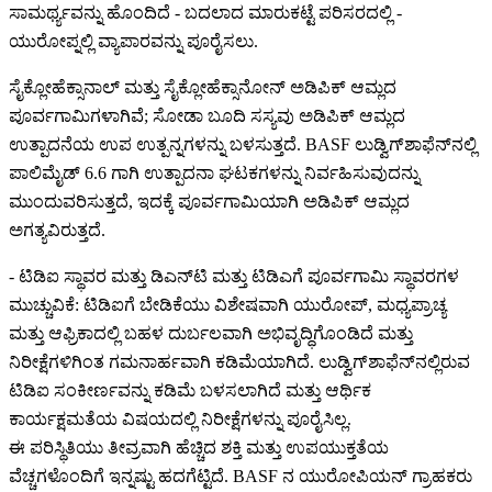
ಸಾಮರ್ಥ್ಯವನ್ನು ಹೊಂದಿದೆ - ಬದಲಾದ ಮಾರುಕಟ್ಟೆ ಪರಿಸರದಲ್ಲಿ -
ಯುರೋಪ್ನಲ್ಲಿ ವ್ಯಾಪಾರವನ್ನು ಪೂರೈಸಲು.
ಸೈಕ್ಲೋಹೆಕ್ಸಾನಾಲ್ ಮತ್ತು ಸೈಕ್ಲೋಹೆಕ್ಸಾನೋನ್ ಅಡಿಪಿಕ್ ಆಮ್ಲದ
ಪೂರ್ವಗಾಮಿಗಳಾಗಿವೆ; ಸೋಡಾ ಬೂದಿ ಸಸ್ಯವು ಅಡಿಪಿಕ್ ಆಮ್ಲದ
ಉತ್ಪಾದನೆಯ ಉಪ ಉತ್ಪನ್ನಗಳನ್ನು ಬಳಸುತ್ತದೆ. BASF ಲುಡ್ವಿಗ್‌ಶಾಫೆನ್‌ನಲ್ಲಿ
ಪಾಲಿಮೈಡ್ 6.6 ಗಾಗಿ ಉತ್ಪಾದನಾ ಘಟಕಗಳನ್ನು ನಿರ್ವಹಿಸುವುದನ್ನು
ಮುಂದುವರಿಸುತ್ತದೆ, ಇದಕ್ಕೆ ಪೂರ್ವಗಾಮಿಯಾಗಿ ಅಡಿಪಿಕ್ ಆಮ್ಲದ
ಅಗತ್ಯವಿರುತ್ತದೆ.
- ಟಿಡಿಐ ಸ್ಥಾವರ ಮತ್ತು ಡಿಎನ್‌ಟಿ ಮತ್ತು ಟಿಡಿಎಗೆ ಪೂರ್ವಗಾಮಿ ಸ್ಥಾವರಗಳ
ಮುಚ್ಚುವಿಕೆ: ಟಿಡಿಐಗೆ ಬೇಡಿಕೆಯು ವಿಶೇಷವಾಗಿ ಯುರೋಪ್, ಮಧ್ಯಪ್ರಾಚ್ಯ
ಮತ್ತು ಆಫ್ರಿಕಾದಲ್ಲಿ ಬಹಳ ದುರ್ಬಲವಾಗಿ ಅಭಿವೃದ್ಧಿಗೊಂಡಿದೆ ಮತ್ತು
ನಿರೀಕ್ಷೆಗಳಿಗಿಂತ ಗಮನಾರ್ಹವಾಗಿ ಕಡಿಮೆಯಾಗಿದೆ. ಲುಡ್ವಿಗ್‌ಶಾಫೆನ್‌ನಲ್ಲಿರುವ
ಟಿಡಿಐ ಸಂಕೀರ್ಣವನ್ನು ಕಡಿಮೆ ಬಳಸಲಾಗಿದೆ ಮತ್ತು ಆರ್ಥಿಕ
ಕಾರ್ಯಕ್ಷಮತೆಯ ವಿಷಯದಲ್ಲಿ ನಿರೀಕ್ಷೆಗಳನ್ನು ಪೂರೈಸಿಲ್ಲ.
ಈ ಪರಿಸ್ಥಿತಿಯು ತೀವ್ರವಾಗಿ ಹೆಚ್ಚಿದ ಶಕ್ತಿ ಮತ್ತು ಉಪಯುಕ್ತತೆಯ
ವೆಚ್ಚಗಳೊಂದಿಗೆ ಇನ್ನಷ್ಟು ಹದಗೆಟ್ಟಿದೆ. BASF ನ ಯುರೋಪಿಯನ್ ಗ್ರಾಹಕರು