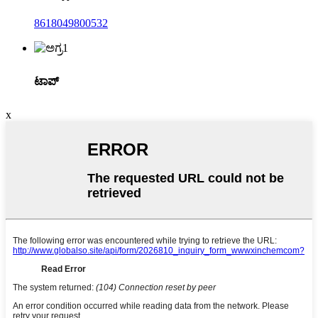
8618049800532
ಟಾಪ್
x