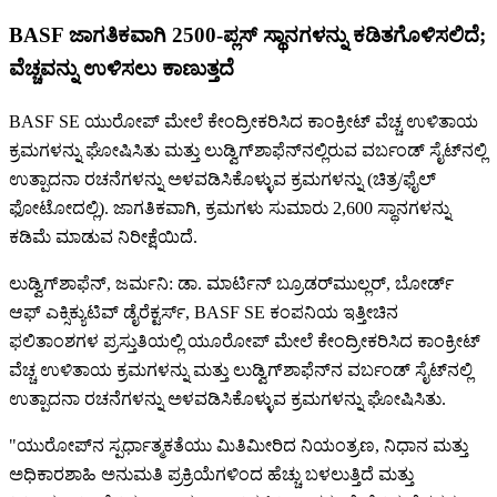
BASF ಜಾಗತಿಕವಾಗಿ 2500-ಪ್ಲಸ್ ಸ್ಥಾನಗಳನ್ನು ಕಡಿತಗೊಳಿಸಲಿದೆ;
ವೆಚ್ಚವನ್ನು ಉಳಿಸಲು ಕಾಣುತ್ತದೆ
BASF SE ಯುರೋಪ್ ಮೇಲೆ ಕೇಂದ್ರೀಕರಿಸಿದ ಕಾಂಕ್ರೀಟ್ ವೆಚ್ಚ ಉಳಿತಾಯ
ಕ್ರಮಗಳನ್ನು ಘೋಷಿಸಿತು ಮತ್ತು ಲುಡ್ವಿಗ್‌ಶಾಫೆನ್‌ನಲ್ಲಿರುವ ವರ್ಬಂಡ್ ಸೈಟ್‌ನಲ್ಲಿ
ಉತ್ಪಾದನಾ ರಚನೆಗಳನ್ನು ಅಳವಡಿಸಿಕೊಳ್ಳುವ ಕ್ರಮಗಳನ್ನು (ಚಿತ್ರ/ಫೈಲ್
ಫೋಟೋದಲ್ಲಿ). ಜಾಗತಿಕವಾಗಿ, ಕ್ರಮಗಳು ಸುಮಾರು 2,600 ಸ್ಥಾನಗಳನ್ನು
ಕಡಿಮೆ ಮಾಡುವ ನಿರೀಕ್ಷೆಯಿದೆ.
ಲುಡ್ವಿಗ್‌ಶಾಫೆನ್, ಜರ್ಮನಿ: ಡಾ. ಮಾರ್ಟಿನ್ ಬ್ರೂಡರ್‌ಮುಲ್ಲರ್, ಬೋರ್ಡ್
ಆಫ್ ಎಕ್ಸಿಕ್ಯುಟಿವ್ ಡೈರೆಕ್ಟರ್ಸ್, BASF SE ಕಂಪನಿಯ ಇತ್ತೀಚಿನ
ಫಲಿತಾಂಶಗಳ ಪ್ರಸ್ತುತಿಯಲ್ಲಿ ಯೂರೋಪ್ ಮೇಲೆ ಕೇಂದ್ರೀಕರಿಸಿದ ಕಾಂಕ್ರೀಟ್
ವೆಚ್ಚ ಉಳಿತಾಯ ಕ್ರಮಗಳನ್ನು ಮತ್ತು ಲುಡ್ವಿಗ್‌ಶಾಫೆನ್‌ನ ವರ್ಬಂಡ್ ಸೈಟ್‌ನಲ್ಲಿ
ಉತ್ಪಾದನಾ ರಚನೆಗಳನ್ನು ಅಳವಡಿಸಿಕೊಳ್ಳುವ ಕ್ರಮಗಳನ್ನು ಘೋಷಿಸಿತು.
"ಯುರೋಪ್‌ನ ಸ್ಪರ್ಧಾತ್ಮಕತೆಯು ಮಿತಿಮೀರಿದ ನಿಯಂತ್ರಣ, ನಿಧಾನ ಮತ್ತು
ಅಧಿಕಾರಶಾಹಿ ಅನುಮತಿ ಪ್ರಕ್ರಿಯೆಗಳಿಂದ ಹೆಚ್ಚು ಬಳಲುತ್ತಿದೆ ಮತ್ತು