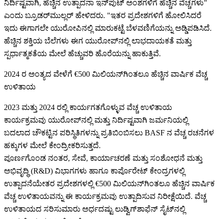
ನಿರ್ದಿಷ್ಟವಾಗಿ, ಹೆಚ್ಚಿನ ಉತ್ಪಾದನಾ ಇನ್‌ಪುಟ್ ಅಂಶಗಳಿಗೆ ಹೆಚ್ಚಿನ ವೆಚ್ಚಗಳು"
ಎಂದು ಬ್ರೂಡರ್‌ಮುಲ್ಲರ್ ಹೇಳಿದರು. "ಇತರ ಪ್ರದೇಶಗಳಿಗೆ ಹೋಲಿಸಿದರೆ
ಇದು ಈಗಾಗಲೇ ಯುರೋಪಿನಲ್ಲಿ ಮಾರುಕಟ್ಟೆ ಬೆಳವಣಿಗೆಯನ್ನು ಅಡ್ಡಿಪಡಿಸಿದೆ.
ಹೆಚ್ಚಿನ ಶಕ್ತಿಯ ಬೆಲೆಗಳು ಈಗ ಯುರೋಪ್‌ನಲ್ಲಿ ಲಾಭದಾಯಕತೆ ಮತ್ತು
ಸ್ಪರ್ಧಾತ್ಮಕತೆಯ ಮೇಲೆ ಹೆಚ್ಚುವರಿ ಹೊರೆಯನ್ನು ಹಾಕುತ್ತಿವೆ.
2024 ರ ಅಂತ್ಯದ ವೇಳೆಗೆ €500 ಮಿಲಿಯನ್‌ಗಿಂತಲೂ ಹೆಚ್ಚಿನ ವಾರ್ಷಿಕ ವೆಚ್ಚ
ಉಳಿತಾಯ
2023 ಮತ್ತು 2024 ರಲ್ಲಿ ಕಾರ್ಯಗತಗೊಳ್ಳುವ ವೆಚ್ಚ ಉಳಿತಾಯ
ಕಾರ್ಯಕ್ರಮವು ಯುರೋಪ್‌ನಲ್ಲಿ ಮತ್ತು ನಿರ್ದಿಷ್ಟವಾಗಿ ಜರ್ಮನಿಯಲ್ಲಿ
ಬದಲಾದ ಚೌಕಟ್ಟಿನ ಪರಿಸ್ಥಿತಿಗಳನ್ನು ಪ್ರತಿಬಿಂಬಿಸಲು BASF ನ ವೆಚ್ಚ ರಚನೆಗಳ
ಹಕ್ಕುಗಳ ಮೇಲೆ ಕೇಂದ್ರೀಕರಿಸುತ್ತದೆ.
ಪೂರ್ಣಗೊಂಡ ನಂತರ, ಸೇವೆ, ಕಾರ್ಯಾಚರಣೆ ಮತ್ತು ಸಂಶೋಧನೆ ಮತ್ತು
ಅಭಿವೃದ್ಧಿ (R&D) ವಿಭಾಗಗಳು ಹಾಗೂ ಕಾರ್ಪೊರೇಟ್ ಕೇಂದ್ರಗಳಲ್ಲಿ
ಉತ್ಪಾದನೆಯೇತರ ಪ್ರದೇಶಗಳಲ್ಲಿ €500 ಮಿಲಿಯನ್‌ಗಿಂತಲೂ ಹೆಚ್ಚಿನ ವಾರ್ಷಿಕ
ವೆಚ್ಚ ಉಳಿತಾಯವನ್ನು ಈ ಕಾರ್ಯಕ್ರಮವು ಉತ್ಪಾದಿಸುವ ನಿರೀಕ್ಷೆಯಿದೆ. ವೆಚ್ಚ
ಉಳಿತಾಯದ ಸರಿಸುಮಾರು ಅರ್ಧದಷ್ಟು ಲುಡ್ವಿಗ್‌ಶಾಫೆನ್ ಸೈಟ್‌ನಲ್ಲಿ