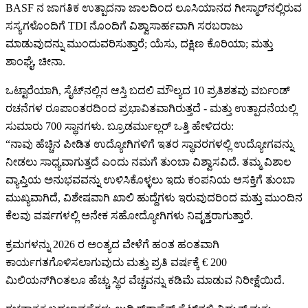
BASF ನ ಜಾಗತಿಕ ಉತ್ಪಾದನಾ ಜಾಲದಿಂದ ಲೂಸಿಯಾನದ ಗೀಸ್ಮಾರ್‌ನಲ್ಲಿರುವ
ಸಸ್ಯಗಳೊಂದಿಗೆ TDI ನೊಂದಿಗೆ ವಿಶ್ವಾಸಾರ್ಹವಾಗಿ ಸರಬರಾಜು
ಮಾಡುವುದನ್ನು ಮುಂದುವರಿಸುತ್ತಾರೆ; ಯೆಸು, ದಕ್ಷಿಣ ಕೊರಿಯಾ; ಮತ್ತು
ಶಾಂಘೈ, ಚೀನಾ.
ಒಟ್ಟಾರೆಯಾಗಿ, ಸೈಟ್‌ನಲ್ಲಿನ ಆಸ್ತಿ ಬದಲಿ ಮೌಲ್ಯದ 10 ಪ್ರತಿಶತವು ವರ್ಬಂಡ್
ರಚನೆಗಳ ರೂಪಾಂತರದಿಂದ ಪ್ರಭಾವಿತವಾಗಿರುತ್ತದೆ - ಮತ್ತು ಉತ್ಪಾದನೆಯಲ್ಲಿ
ಸುಮಾರು 700 ಸ್ಥಾನಗಳು. ಬ್ರೂಡರ್ಮುಲ್ಲರ್ ಒತ್ತಿ ಹೇಳಿದರು:
“ನಾವು ಹೆಚ್ಚಿನ ಪೀಡಿತ ಉದ್ಯೋಗಿಗಳಿಗೆ ಇತರ ಸ್ಥಾವರಗಳಲ್ಲಿ ಉದ್ಯೋಗವನ್ನು
ನೀಡಲು ಸಾಧ್ಯವಾಗುತ್ತದೆ ಎಂದು ನಮಗೆ ತುಂಬಾ ವಿಶ್ವಾಸವಿದೆ. ತಮ್ಮ ವಿಶಾಲ
ವ್ಯಾಪ್ತಿಯ ಅನುಭವವನ್ನು ಉಳಿಸಿಕೊಳ್ಳಲು ಇದು ಕಂಪನಿಯ ಆಸಕ್ತಿಗೆ ತುಂಬಾ
ಮುಖ್ಯವಾಗಿದೆ, ವಿಶೇಷವಾಗಿ ಖಾಲಿ ಹುದ್ದೆಗಳು ಇರುವುದರಿಂದ ಮತ್ತು ಮುಂದಿನ
ಕೆಲವು ವರ್ಷಗಳಲ್ಲಿ ಅನೇಕ ಸಹೋದ್ಯೋಗಿಗಳು ನಿವೃತ್ತರಾಗುತ್ತಾರೆ.
ಕ್ರಮಗಳನ್ನು 2026 ರ ಅಂತ್ಯದ ವೇಳೆಗೆ ಹಂತ ಹಂತವಾಗಿ
ಕಾರ್ಯಗತಗೊಳಿಸಲಾಗುವುದು ಮತ್ತು ಪ್ರತಿ ವರ್ಷಕ್ಕೆ € 200
ಮಿಲಿಯನ್‌ಗಿಂತಲೂ ಹೆಚ್ಚು ಸ್ಥಿರ ವೆಚ್ಚವನ್ನು ಕಡಿಮೆ ಮಾಡುವ ನಿರೀಕ್ಷೆಯಿದೆ.