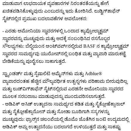
ಮಾಡುವಾಗ ಲಾಭದಾಯಕ ವ್ಯವಹಾರಗಳ ನಿರಂತರತೆಯನ್ನು ಹೇಗೆ
ಖಚಿತಪಡಿಸಿಕೊಳ್ಳುವುದು ಎಂಬುದನ್ನು ಇದು ತೋರಿಸಿದೆ. ಲುಡ್ವಿಗ್‌ಶಾಫೆನ್
ಸೈಟ್‌ನಲ್ಲಿನ ಪ್ರಮುಖ ಬದಲಾವಣೆಗಳ ಅವಲೋಕನ:
- ಎರಡು ಅಮೋನಿಯಾ ಸ್ಥಾವರಗಳಲ್ಲಿ ಒಂದಾದ ಕ್ಯಾಪ್ರೋಲ್ಯಾಕ್ಟಮ್
ಸ್ಥಾವರವನ್ನು ಮುಚ್ಚುವುದು ಮತ್ತು ಅದಕ್ಕೆ ಸಂಬಂಧಿಸಿದ ರಸಗೊಬ್ಬರ
ಸೌಲಭ್ಯಗಳು: ಬೆಲ್ಜಿಯಂನ ಆಂಟ್‌ವರ್ಪ್‌ನಲ್ಲಿರುವ BASF ನ ಕ್ಯಾಪ್ರೋಲ್ಯಾಕ್ಟಮ್
ಸ್ಥಾವರದ ಸಾಮರ್ಥ್ಯವು ಯುರೋಪ್‌ನಲ್ಲಿ ಬಂಧಿತ ಮತ್ತು ವ್ಯಾಪಾರಿ ಮಾರುಕಟ್ಟೆ
ಬೇಡಿಕೆಯನ್ನು ಪೂರೈಸಲು ಸಾಕಾಗುತ್ತದೆ.
ಸ್ಟ್ಯಾಂಡರ್ಡ್ ಮತ್ತು ಸ್ಪೆಷಾಲಿಟಿ ಅಮೈನ್‌ಗಳು ಮತ್ತು Adblue®
ವ್ಯಾಪಾರದಂತಹ ಹೆಚ್ಚಿನ ಮೌಲ್ಯವರ್ಧಿತ ಉತ್ಪನ್ನಗಳು ಪರಿಣಾಮ ಬೀರುವುದಿಲ್ಲ
ಮತ್ತು ಲುಡ್‌ವಿಗ್‌ಶಾಫೆನ್ ಸೈಟ್‌ನಲ್ಲಿರುವ ಎರಡನೇ ಅಮೋನಿಯಾ ಸ್ಥಾವರದ
ಮೂಲಕ ಸರಬರಾಜು ಮಾಡುವುದನ್ನು ಮುಂದುವರಿಸಲಾಗುತ್ತದೆ.
- ಅಡಿಪಿಕ್ ಆಸಿಡ್ ಉತ್ಪಾದನಾ ಸಾಮರ್ಥ್ಯದ ಕಡಿತ ಮತ್ತು ಸೈಕ್ಲೋಹೆಕ್ಸಾನಾಲ್
ಮತ್ತು ಸೈಕ್ಲೋಹೆಕ್ಸಾನೋನ್ ಮತ್ತು ಸೋಡಾ ಬೂದಿಗಾಗಿ ಸಸ್ಯಗಳನ್ನು
ಮುಚ್ಚುವುದು: ಫ್ರಾನ್ಸ್‌ನ ಚಲಂಪೆಯಲ್ಲಿ ಡೊಮೊ ಜೊತೆಗಿನ ಜಂಟಿ ಉದ್ಯಮದಲ್ಲಿ
ಅಡಿಪಿಕ್ ಆಮ್ಲ ಉತ್ಪಾದನೆಯು ಬದಲಾಗದೆ ಉಳಿಯುತ್ತದೆ ಮತ್ತು ಸಾಕಷ್ಟು